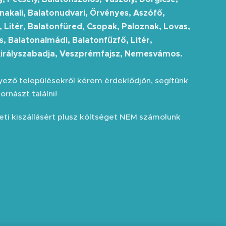
nakali, Balatonudvari, Örvényes, Aszófő,
, Litér, Balatonfüred, Csopak, Paloznak, Lovas,
s, Balatonalmádi, Balatonfűzfő, Litér,
irályszabadja, Veszprémfajsz, Nemesvámos.
yező településekről kérem érdeklődjön, segítünk
rnászt találni!
leti kiszállásért plusz költséget NEM számolunk