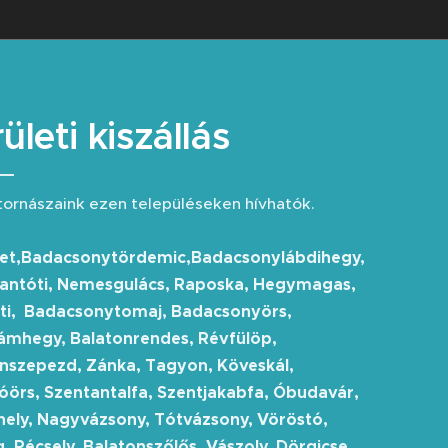
ületi kiszállás
ornászaink ezen településeken hívhatók.
get,Badacsonytördemic,Badacsonylábdihegy,
antóti, Nemesgulács, Raposka, Hegymagas,
ti, Badacsonytomaj, Badacsonyörs,
mhegy, Balatonrendes, Révfülöp,
onszepezd, Zánka
, Tagyon, Köveskál,
örs, Szentantalfa, Szentjakabfa, Óbudavár,
ely, Nagyvázsony, Tótvázsony, Vöröstó,
, Pécsely, Balatonszőlős, Vászoly, Dörgicse,