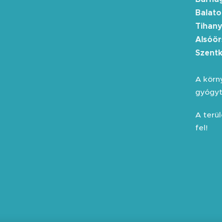
Balato
Tihany
Alsóör
Szentk
A körn
gyógyto
A terü
fel!