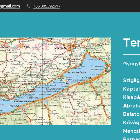
@gmail.com
+36 305392617
Ter
Gyógyt
Szigli
Káptal
Kisapá
Ábrahá
Balat
Kővágó
Mencsh
Barnag