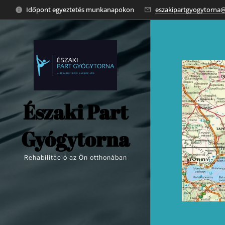
Időpont egyeztetés munkanapokon
eszakipartgyogytorna
Északi Part
Gyógytorna
Gyógytorna
Rehabilitáció az Ön otthonában